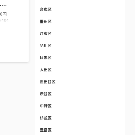
ンキ
台東区
00円
404
墨田区
春日店
京都文
江東区
ル本郷
品川区
身スト
等）
目黒区
石川１
区のス
大田区
ム・整
ンキン
世田谷区
ドーム
渋谷区
中野区
杉並区
豊島区