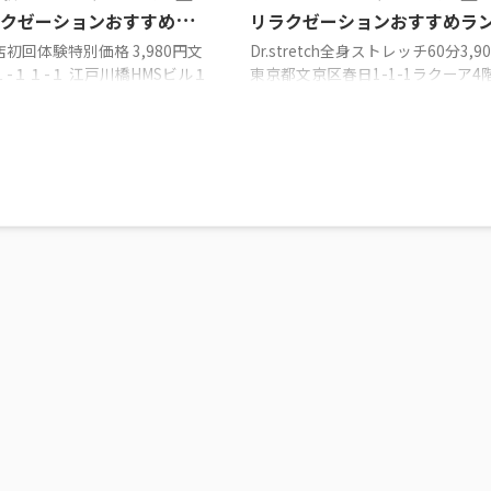
ラクゼーションおすすめラ
リラクゼーションおすすめラ
選!!!
ング3選!!!
初回体験特別価格 3,980円文
Dr.stretch全身ストレッチ60分3,9
-１１-１ 江戸川橋HMSビル１
東京都文京区春日1-1-1ラクーア4階
り灸・整体院 江戸川橋店初回
区画トップストレッチファースト 
80円～文京区水道２丁目３ー２
初回60分3,900円〒113-0033 東
田マンション２０４整体
京区本郷４丁目１７−８ プレジー
s【体幹整体】上半身３０分￥３３
1階STRETCHEX 春日後楽園店全
区水道町４－１９ ディアコー
レッチ＋部位集中（肩甲骨はがし
橋１階 文京区のストレッチ店
￥7800→￥3900東京都文京区小
駅のストレッチジム・整体・リ
－１５－２ 山本ビル１０１ 文京
ションおすすめランキング3
トレッチ店 後楽園のストレッチジ
カラダファクトリー 江戸川橋店 住
体・リラクゼーションおすすめラ
口1-11-1 江戸川橋HMSビル1
グ3選!!! ドクターストレッチ東京
有楽町線 「江戸川橋駅」 3番
...