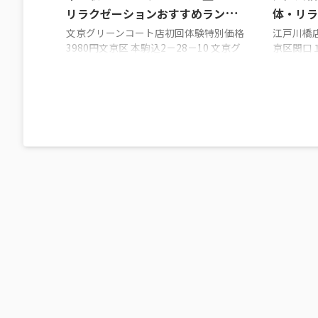
リラクゼーションおすすめランキ
体・リ
ング3選!!!
ンキング3
文京グリーンコート店初回体験特別価格
江戸川橋店
3980円文京区 本駒込2－28－10 文京グ
京区関口１
リーンコート イーストウイング１階スト
Ｆ小桜は
レチックス東京文京・千石店パートナー
50分39
ストレッチ５０分：7,800円文京区 千石
１ 久保
4-39-21 2FSACHI鍼灸整骨院お試し初回
noare
60分4600円文京区白山１－３１－９
００新宿
小林ビル４F 文京区のストレッチ店 千石
ト江戸川
駅のストレッチジム・整体・リラクゼー
江戸川橋
ションおすすめランキング3選!!! カラダ
ラクゼー
ファクトリー文京グリーンコート店 住所
選!!! 
文京区 本駒込2－28－10 文京グリーンコ
所文京区関
ート イーストウイン ...
階アクセス
出口 ...