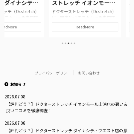
ナシティ
ストレッチ イオンモール
ストレッ
い＆良い
堺鉄砲町店の悪い＆良い
与野店の
tretch）
ドクターストレッチ（Dr.stretch）
ドクターストレ
レッチ専門店
は、国内No.1のストレッチ専門店
は、国内No
査！
口コミを徹底調査！
ミを徹底
そのドクタース
1!!! このページは、そのドクタース
1!!! こ
ReadMore
ch）ダイナシテ
トレッチ（Dr.stretch）イオンモー
トレッチ（Dr
・評判等を
ル堺鉄砲町店の口コミ・評判等を
ル与野店の
ターストレ
紹介しています。 ドクターストレ
しています
エスト店の基
ッチ イオンモール堺鉄砲町店の基
イオンモール
トレッチ ダイ
本情報!!! ドクターストレッチ イオ
ドクタース
口コミ 実際
ンモール堺鉄砲町店の口コミ 実際
与野店の口
ルします ド
の口コミ｜横スクロールします
チ イオンモ
ナシティウ
Dr.stretch イオンモール堺鉄砲町店
月11日(土
プライバシーポリシー
お問い合わせ
ップの口コミ
のGoogleマップの口コミ全8件（評
Google
とめました。
価）をまとめました。（2026年7月
ん!!!（202
お知らせ
） 身体の変
8日時点） 施術の効果 初回のお試
ストレッチ
.
しで、自 ...
初回限 ...
2026.07.08
【評判どう？】ドクターストレッチ イオンモール土浦店の悪い＆
良い口コミを徹底調査！
2026.07.08
【評判どう？】ドクターストレッチ ダイナシティウエスト店の悪