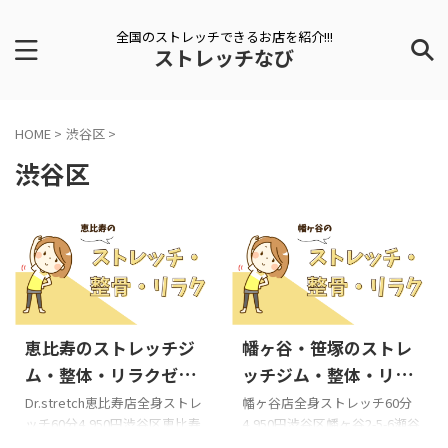
全国のストレッチできるお店を紹介!!!
ストレッチなび
HOME
>
渋谷区
>
渋谷区
2024/10/19
2024/8/16
恵比寿のストレッチジ
幡ヶ谷・笹塚のストレ
ム・整体・リラクゼー
ッチジム・整体・リラ
ションおすすめランキ
クゼーションおすすめ
Dr.stretch恵比寿店全身ストレ
幡ヶ谷店全身ストレッチ60分
ッチ60分4,950円渋谷区恵比寿
4,950円渋谷区幡ヶ谷2-5-6瀬谷
ング5選!!!
ランキング3選!!!
1-6-5SiSta Saito2階Dr.stretch
ビル1階笹塚店初回体験特別価