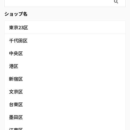
エスタ渋谷５Ｆ のストレッチ
店 渋谷のストレッチジム・整
ショップ名
体・リラクゼーションおす ...
東京23区
千代田区
中央区
港区
新宿区
文京区
台東区
墨田区
江東区