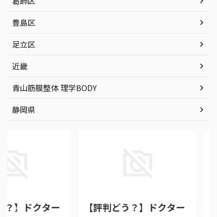
葛飾区
豊島区
足立区
近畿
青山筋膜整体 理学BODY
静岡県
2026/7/8
2026/7/8
ドクター
【評判どう？】ドクター
【評判ど