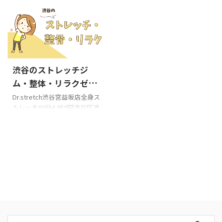
恵比寿西口店渋谷区恵比寿南2-
格 3980円渋谷区笹塚１-４８-
1-9朝井ビル1階恵比寿西口店初
１４ 笹塚ショッピングモール
回体験特別価格 3,980円渋谷区
21リラックス 幡ヶ谷店もみ
恵比寿西１丁目７−４ FPG links
ほぐし60分¥6,710⇒¥5,060渋
EBISUビル 4階Go Stretch 恵比
谷区幡ヶ谷１‐３３‐１ 飯
2024/5/29
寿店初回限定 60分3900円/90分
野ビル２ＦB-Lab幡ヶ谷六号通
渋谷のストレッチジ
7800円渋谷区広尾１－１５－
り店全身バランスストレッチ
６ ヒーロービル４F全力スト
整体【90分】￥13,200渋谷区
ム・整体・リラクゼー
レッチ恵比寿店全力揉みほぐ
幡ヶ谷2-9-16フェリーチェーミ
ションおすすめランキ
Dr.stretch渋谷宮益坂店全身ス
し&極上ストレッチ60分4,900
キ2F 渋谷区のストレッチ店 幡
トレッチ60分4,950円渋谷区渋
ング3選!!!
円渋谷区恵比寿南1丁目17-6 コ
ヶ谷・笹塚のストレッチジ
谷1-8-6宮益坂STビル1階
...
ム・整体・リラクゼーション
Dr.stretch渋谷マークシティ店
おすすめランキング3選!!! ドク
渋谷区道玄坂1-12-1渋谷マーク
ターストレッチ幡ヶ ...
シティウエストモール2階全力
ストレッチ 渋谷宮益坂店全力
揉みほぐし&極上ストレッチ60
分4,900円渋谷区渋谷2-19-20
VORT渋谷宮益坂Ⅱ 7Fパーファ
イブ シブヤ初回姿勢分析付き
ストレッチ50分¥2000渋谷区宇
田川町３－１０ いちごフィ